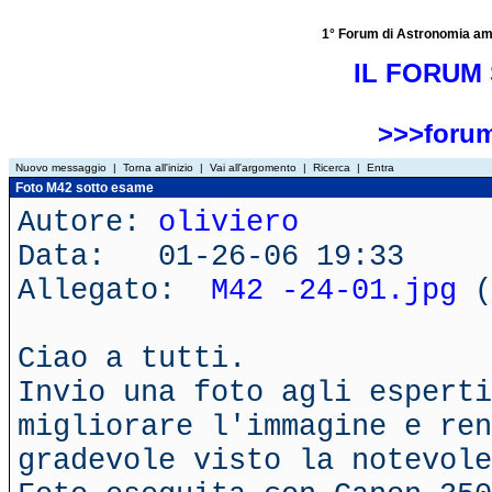
1° Forum di Astronomia amator
IL FORUM 
>>>forum
Nuovo messaggio
|
Torna all'inizio
|
Vai all'argomento
|
Ricerca
|
Entra
Foto M42 sotto esame
Autore:
oliviero
Data: 01-26-06 19:33
Allegato:
M42 -24-01.jpg
(
Ciao a tutti.
Invio una foto agli esperti
migliorare l'immagine e ren
gradevole visto la notevole